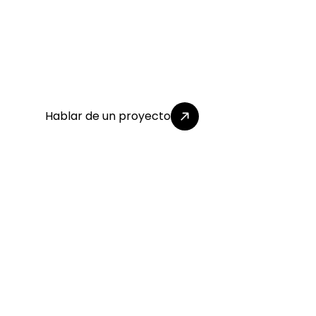
s
i
e
n
t
e
n
Obras, cocinas y baños ejecutados bajo un sistema d
con control total del proceso.
Hablar de un proyecto